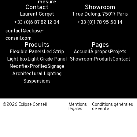
mesure
Contact
Showroom
Laurent Gorget
1 rue Dulong, 75017 Paris
+33 (0)6 87 82 12 04
+33 (0)1 78 95 50 14
contact@eclipse-
conseil.com
Produits
Pages
Flexible Panels
Led Strip
Accueil
À propos
Projets
Light box
Light Grade Panel
Showroom
Produits
Contact
Neonflex
Profiles
Signage
Architectural Lighting
Suspensions
©2026 Eclipse Conseil
Mentions
Conditions générales
légales
de vente