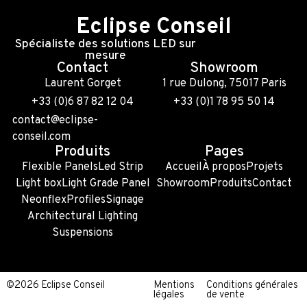
Eclipse Conseil
Spécialiste des solutions LED sur
mesure
Contact
Showroom
Laurent Gorget
1 rue Dulong, 75017 Paris
+33 (0)6 87 82 12 04
+33 (0)1 78 95 50 14
contact@eclipse-
conseil.com
Produits
Pages
Flexible Panels
Led Strip
Accueil
À propos
Projets
Light box
Light Grade Panel
Showroom
Produits
Contact
Neonflex
Profiles
Signage
Architectural Lighting
Suspensions
©2026 Eclipse Conseil
Mentions
Conditions générales
légales
de vente