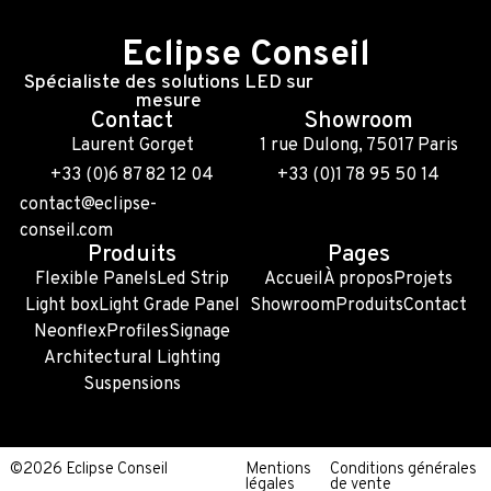
Eclipse Conseil
Spécialiste des solutions LED sur
mesure
Contact
Showroom
Laurent Gorget
1 rue Dulong, 75017 Paris
+33 (0)6 87 82 12 04
+33 (0)1 78 95 50 14
contact@eclipse-
conseil.com
Produits
Pages
Flexible Panels
Led Strip
Accueil
À propos
Projets
Light box
Light Grade Panel
Showroom
Produits
Contact
Neonflex
Profiles
Signage
Architectural Lighting
Suspensions
©2026 Eclipse Conseil
Mentions
Conditions générales
légales
de vente